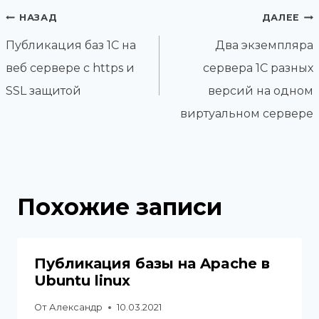
Навигация
НАЗАД
ДАЛЕЕ
по
Публикация баз 1С на
Два экземпляра
записям
веб сервере с https и
сервера 1С разных
SSL защитой
версий на одном
виртуальном сервере
Похожие записи
Публикация базы на Apache в
Ubuntu linux
От
Александр
10.03.2021