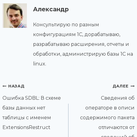
Александр
Консультирую по разным
конфигурациям 1С, дорабатываю,
разрабатываю расширения, отчеты и
обработки, администрирую базы 1С на
linux.
Навигация
НАЗАД
ДАЛЕЕ
по
Ошибка SDBL: В схеме
Сведения об
записям
базы данных нет
операторе в описи
таблицы с именем
содержимого пакета
ExtensionsRestruct
отличаются от