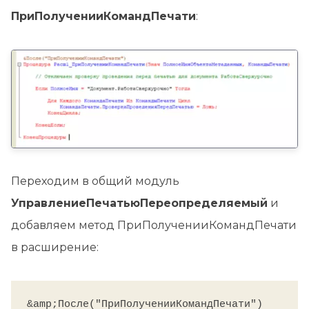
ПриПолученииКомандПечати
:
Переходим в общий модуль
УправлениеПечатьюПереопределяемый
и
добавляем метод ПриПолученииКомандПечати
в расширение:
&amp;После("ПриПолученииКомандПечати")
