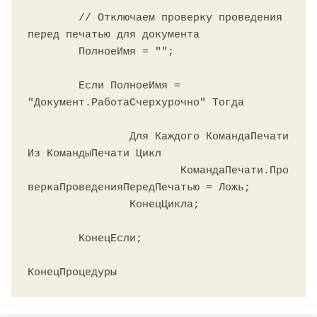
	// Отключаем проверку проведения 
перед печатью для документа

	ПолноеИмя = "";

	Если ПолноеИмя = 
"Документ.РаботаСчерхурочно" Тогда

		Для Каждого КомандаПечати 
Из КомандыПечати Цикл

			КомандаПечати.Про
веркаПроведенияПередПечатью = Ложь;

		КонецЦикла;

	КонецЕсли;
