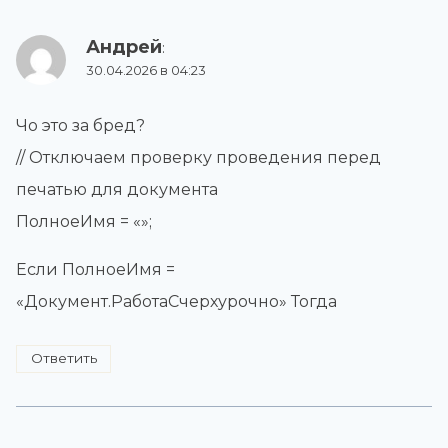
Андрей
:
30.04.2026 в 04:23
Чо это за бред?
// Отключаем проверку проведения перед
печатью для документа
ПолноеИмя = «»;
Если ПолноеИмя =
«Документ.РаботаСчерхурочно» Тогда
Ответить