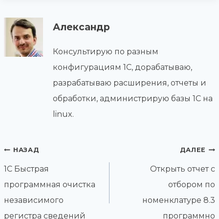
Александр
Консультирую по разным
конфигурациям 1С, дорабатываю,
разрабатываю расширения, отчеты и
обработки, администрирую базы 1С на
linux.
Навигация
НАЗАД
ДАЛЕЕ
по
1С Быстрая
Открыть отчет с
записям
программная очистка
отбором по
независимого
номенклатуре 8.3
регистра сведений
программно