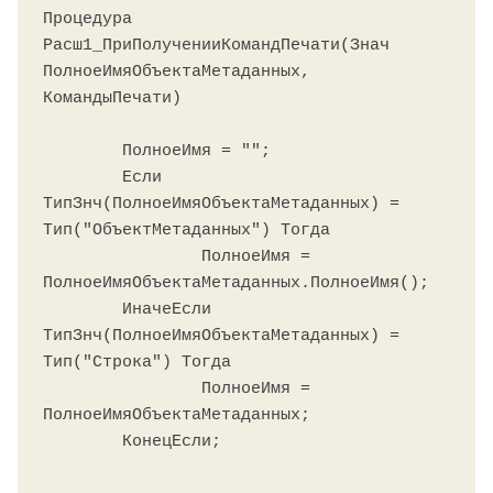
Процедура 
Расш1_ПриПолученииКомандПечати(Знач 
ПолноеИмяОбъектаМетаданных, 
КомандыПечати)

	ПолноеИмя = "";

	Если 
ТипЗнч(ПолноеИмяОбъектаМетаданных) = 
Тип("ОбъектМетаданных") Тогда

		ПолноеИмя = 
ПолноеИмяОбъектаМетаданных.ПолноеИмя();

	ИначеЕсли 
ТипЗнч(ПолноеИмяОбъектаМетаданных) = 
Тип("Строка") Тогда

		ПолноеИмя = 
ПолноеИмяОбъектаМетаданных;

	КонецЕсли;
