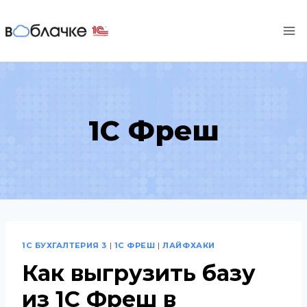
Перейти
к
содержимому
1С Фреш
1С БУХГАЛТЕРИЯ 3
|
1С ФРЕШ
|
ЛАЙФХАКИ
Как выгрузить базу
из 1С Фреш в