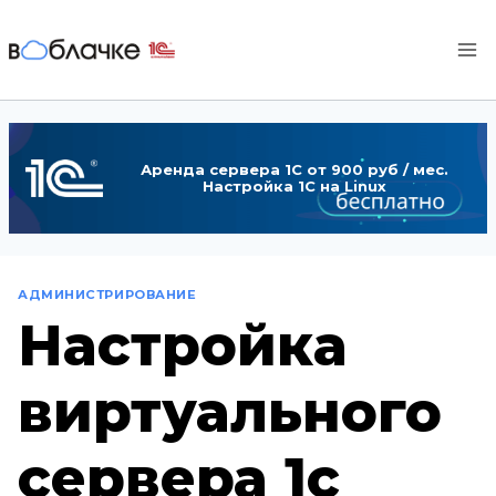
Перейти
к
содержимому
Аренда сервера 1С от 900 руб / мес.
Настройка 1С на Linux
АДМИНИСТРИРОВАНИЕ
Настройка
виртуального
сервера 1с