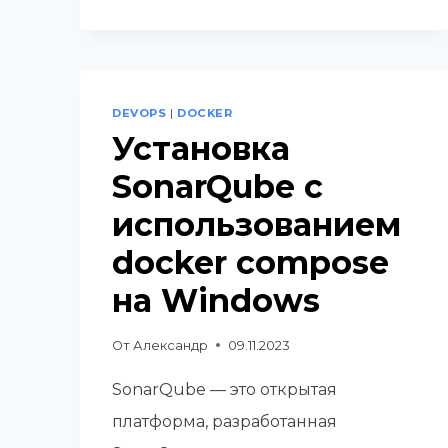
УСТАНОВИТЬ
PORTAINER
В
DOCKER
DEVOPS
|
DOCKER
Установка
SonarQube с
использованием
docker compose
на Windows
От
Александр
09.11.2023
SonarQube — это открытая
платформа, разработанная