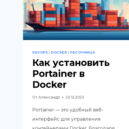
DEVOPS
|
DOCKER
|
ПЕСОЧНИЦА
Как установить
Portainer в
Docker
От
Александр
20.12.2023
Portainer — это удобный веб-
интерфейс для управления
контейнерами Docker. Благодаря