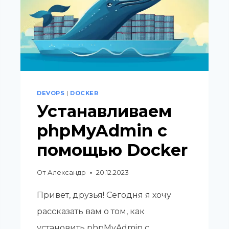
DEVOPS
|
DOCKER
Устанавливаем
phpMyAdmin с
помощью Docker
От
Александр
20.12.2023
Привет, друзья! Сегодня я хочу
рассказать вам о том, как
установить phpMyAdmin с