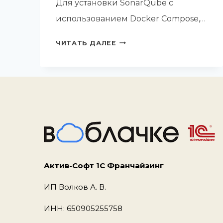
Для установки SonarQube с
использованием Docker Compose,…
УСТАНОВКА
ЧИТАТЬ ДАЛЕЕ
SONARQUBE
С
ИСПОЛЬЗОВАНИЕМ
DOCKER
COMPOSE
НА
WINDOWS
Актив-Софт 1С Франчайзинг
ИП Волков А. В.
ИНН: 650905255758