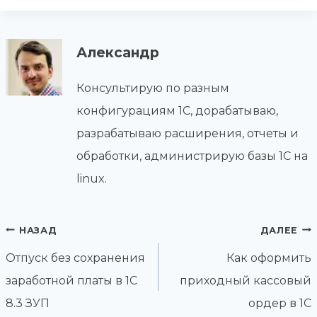
Александр
Консультирую по разным
конфигурациям 1С, дорабатываю,
разрабатываю расширения, отчеты и
обработки, администрирую базы 1С на
linux.
Навигация
НАЗАД
ДАЛЕЕ
по
Отпуск без сохранения
Как оформить
записям
заработной платы в 1С
приходный кассовый
8.3 ЗУП
ордер в 1С