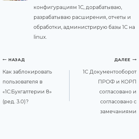
конфигурациям 1С, дорабатываю,
разрабатываю расширения, отчеты и
обработки, администрирую базы 1С на
linux.
Навигация
НАЗАД
ДАЛЕЕ
по
Как заблокировать
1С Документооборот
записям
пользователя в
ПРОФ и КОРП
«1С:Бухгалтерии 8»
согласовано и
(ред. 3.0)?
согласовано с
замечаниями