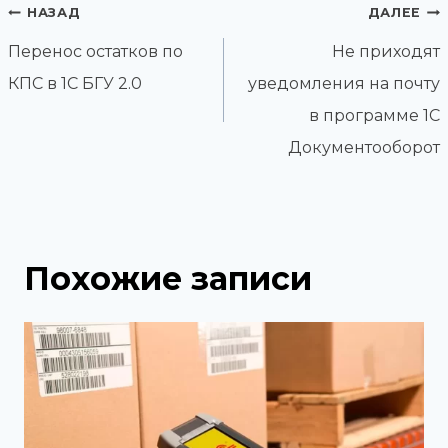
Навигация
НАЗАД
ДАЛЕЕ
по
Перенос остатков по
Не приходят
записям
КПС в 1С БГУ 2.0
уведомления на почту
в программе 1С
Документооборот
Похожие записи