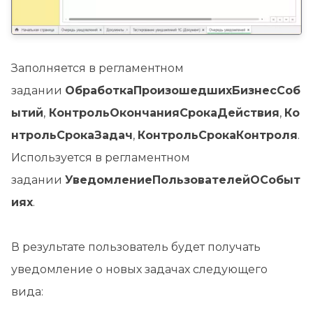
Заполняется в регламентном
задании
ОбработкаПроизошедшихБизнесСоб
ытий
,
КонтрольОкончанияСрокаДействия
,
Ко
нтрольСрокаЗадач
,
КонтрольСрокаКонтроля
.
Используется в регламентном
задании
УведомлениеПользователейОСобыт
иях
.
В результате пользователь будет получать
уведомление о новых задачах следующего
вида: