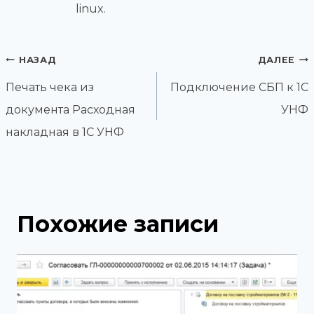
linux.
Навигация
НАЗАД
ДАЛЕЕ
по
Печать чека из
Подключение СБП к 1С
записям
документа Расходная
УНФ
накладная в 1С УНФ
Похожие записи