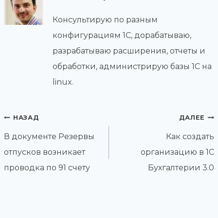
Консультирую по разным
конфигурациям 1С, дорабатываю,
разрабатываю расширения, отчеты и
обработки, администрирую базы 1С на
linux.
Навигация
НАЗАД
ДАЛЕЕ
по
В документе Резервы
Как создать
записям
отпусков возникает
организацию в 1С
проводка по 91 счету
Бухгалтерии 3.0