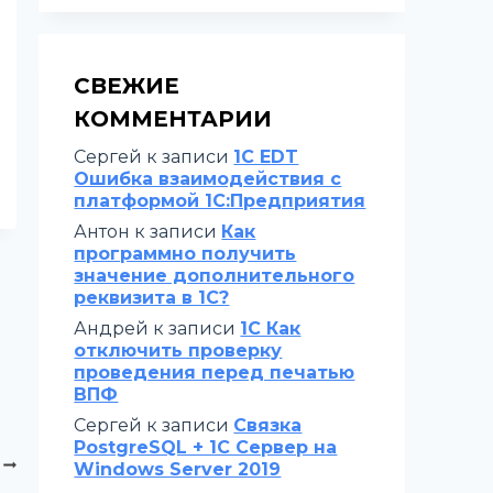
СВЕЖИЕ
КОММЕНТАРИИ
Сергей
к записи
1C EDT
Ошибка взаимодействия с
платформой 1С:Предприятия
Антон
к записи
Как
программно получить
значение дополнительного
реквизита в 1С?
Андрей
к записи
1С Как
отключить проверку
проведения перед печатью
ВПФ
Сергей
к записи
Связка
PostgreSQL + 1С Сервер на
Windows Server 2019