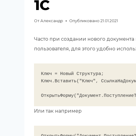
1С
От
Александр
Опубликовано
21.01.2021
Часто при создании нового документа 
пользователя, для этого удобно испол
Ключ = Новый Структура;

Ключ.Вставить("Ключ", СсылкаНаДокум
Или так например