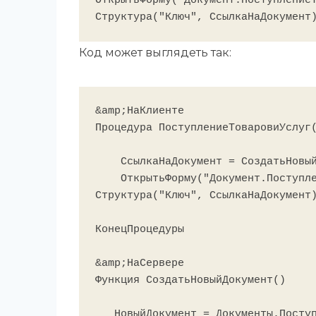
ОткрытьФорму("Документ.ПоступлениеТ
Код может выглядеть так:
&amp;НаКлиенте

Процедура ПоступлениеТоваровиУслуг(
    СсылкаНаДокумент = СоздатьНовыйДокумент();

    ОткрытьФорму("Документ.ПоступлениеТоваровиУслуг.ФормаОбъекта", Новый 
Структура("Ключ", СсылкаНаДокумент)
КонецПроцедуры

&amp;НаСервере

Функция СоздатьНовыйДокумент()

   НовыйДокумент = Документы.ПоступлениеТоваровиУслуг.СоздатьДокумент();
