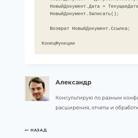
   НовыйДокумент.Дата = ТекущаяДата();

   НовыйДокумент.Записать();

   Возврат НовыйДокумент.Ссылка;

Александр
Консультирую по разным конфи
расширения, отчеты и обработк
Навигация
НАЗАД