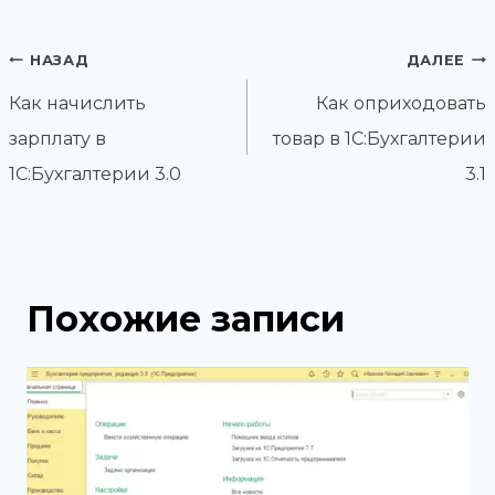
Навигация
НАЗАД
ДАЛЕЕ
по
Как начислить
Как оприходовать
записям
зарплату в
товар в 1С:Бухгалтерии
1С:Бухгалтерии 3.0
3.1
Похожие записи