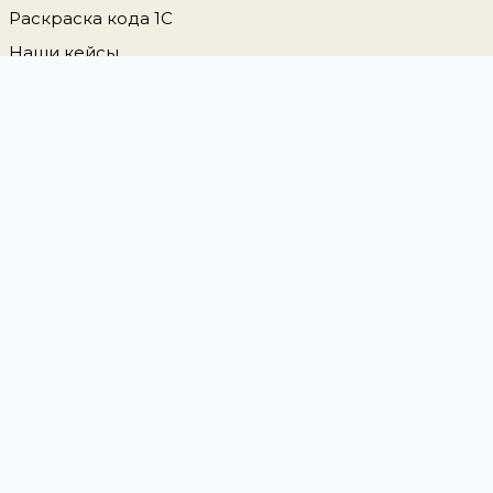
Раскраска кода 1С
Наши кейсы
Аренда виртуального сервера 1С
СЛЕДИТЕ ЗА НАМИ
© 2026 ВОблачке.RU