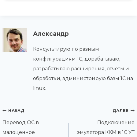
Александр
Консультирую по разным
конфигурациям 1С, дорабатываю,
разрабатываю расширения, отчеты и
обработки, администрирую базы 1С на
linux.
Навигация
НАЗАД
ДАЛЕЕ
по
Перевод ОС в
Подключение
записям
малоценное
эмулятора ККМ в 1С УТ