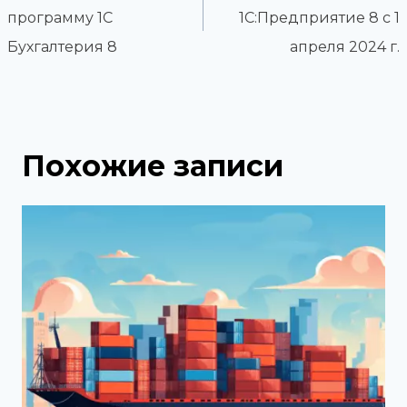
записям
программу 1С
1С:Предприятие 8 с 1
Бухгалтерия 8
апреля 2024 г.
Похожие записи