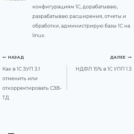
конфигурациям 1С, дорабатываю,
разрабатываю расширения, отчеты и
обработки, администрирую базы 1С на
linux.
Навигация
НАЗАД
ДАЛЕЕ
по
Как в 1С ЗУП 3.1
НДФЛ 15% в 1С УПП 1.3
записям
отменить или
откорректировать СЗВ-
ТД