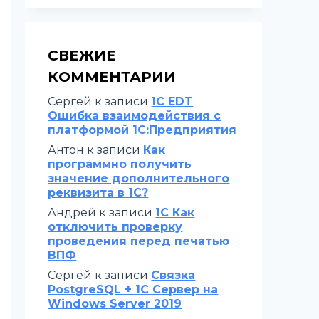
СВЕЖИЕ
КОММЕНТАРИИ
Сергей
к записи
1C EDT
Ошибка взаимодействия с
платформой 1С:Предприятия
Антон
к записи
Как
программно получить
значение дополнительного
реквизита в 1С?
Андрей
к записи
1С Как
отключить проверку
проведения перед печатью
ВПФ
Сергей
к записи
Связка
PostgreSQL + 1С Сервер на
Windows Server 2019