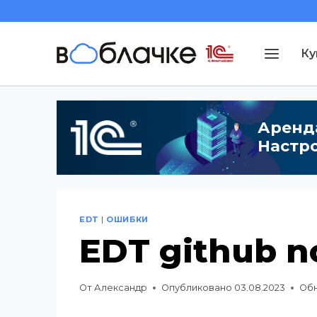
Перейти
к
Ку
содержимому
Аренда
Настро
EDT
|
ОШИБКИ
EDT github n
От
Александр
Опубликовано
03.08.2023
Об