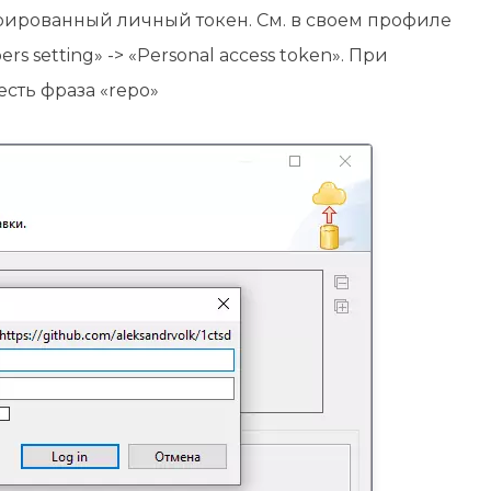
ерированный личный токен. См. в своем профиле
rs setting» -> «Personal access token». При
есть фраза «repo»