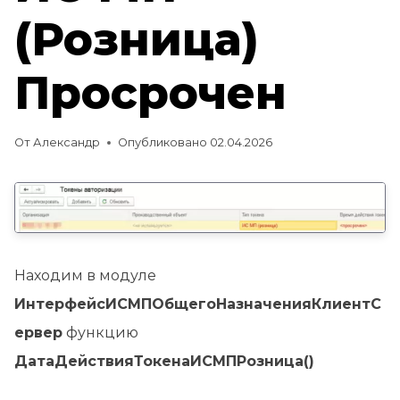
(Розница)
Просрочен
От
Александр
Опубликовано
02.04.2026
Находим в модуле
ИнтерфейсИСМПОбщегоНазначенияКлиентС
ервер
функцию
ДатаДействияТокенаИСМПРозница()