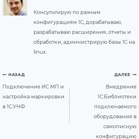
Консультирую по разным
конфигурациям 1С, дорабатываю,
разрабатываю расширения, отчеты и
обработки, администрирую базы 1С на
linux.
Навигация
НАЗАД
ДАЛЕЕ
по
Подключение ИС МП и
Внедрение
записям
настройка маркировки
1С:Библиотеки
в 1С:УНФ
подключаемого
оборудования в
самописную
конфигурацию