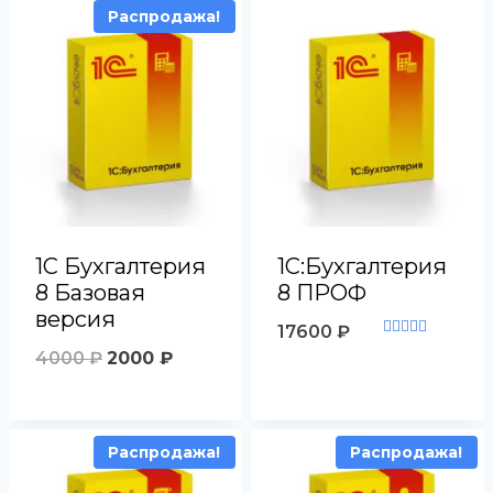
Распродажа!
1С Бухгалтерия
1С:Бухгалтерия
8 Базовая
8 ПРОФ
версия
17600
₽
Оценка
Первоначальная
Текущая
4000
₽
2000
₽
5.00
из 5
цена
цена:
составляла
2000 ₽.
Распродажа!
Распродажа!
4000 ₽.