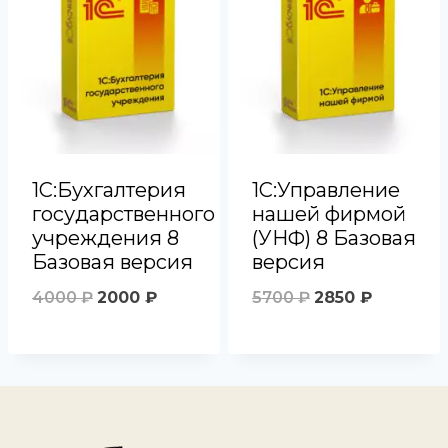
1С:Бухгалтерия
1С:Управление
государственного
нашей фирмой
учреждения 8
(УНФ) 8 Базовая
Базовая версия
версия
Первоначальная
Текущая
Первоначальн
Текущая
4000
₽
2000
₽
5700
₽
2850
₽
цена
цена:
цена
цена:
составляла
2000 ₽.
составляла
2850 ₽.
4000 ₽.
5700 ₽.